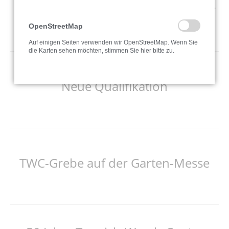
So erkennen Sie unseriöse Anbieter
OpenStreetMap
Fachgerecht, fasertief und garantiert
zuverlässig: Zum Wohlfühlen in den eigenen
Auf einigen Seiten verwenden wir OpenStreetMap. Wenn Sie
die Karten sehen möchten, stimmen Sie hier bitte zu.
Wänden gehören
weiterlesen …
Neue Qualifikation
Vorsicht: Hinter Lock-Angeboten stecken
meist kriminelle Methoden, bei denen die
Kunden Rechnungen
weiterlesen …
TWC-Grebe auf der Garten-Messe
Zertifizierte Fachkraft für Heimtextilien: TWC-
Mitarbeiter Ersin Köskeroglu hat sein
Fachwissen rund
weiterlesen …