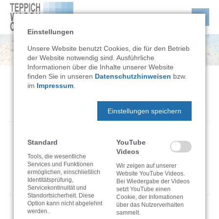
Einstellungen
Unsere Website benutzt Cookies, die für den Betrieb
der Website notwendig sind. Ausführliche
Informationen über die Inhalte unserer Website
finden Sie in unseren
Datenschutzhinweisen
bzw.
im
Impressum
.
TWC
News
Einstellungen speichern
Standard
YouTube
Wohlfühlteppiche sauber aus dem
Videos
Tools, die wesentliche
Fachbetrieb
Services und Funktionen
Wir zeigen auf unserer
ermöglichen, einschließlich
Website YouTube Videos.
Identitätsprüfung,
Bei Wiedergabe der Videos
Servicekontinuität und
setzt YouTube einen
Standortsicherheit. Diese
Cookie, der Infomationen
Option kann nicht abgelehnt
über das Nutzerverhalten
werden.
sammelt.