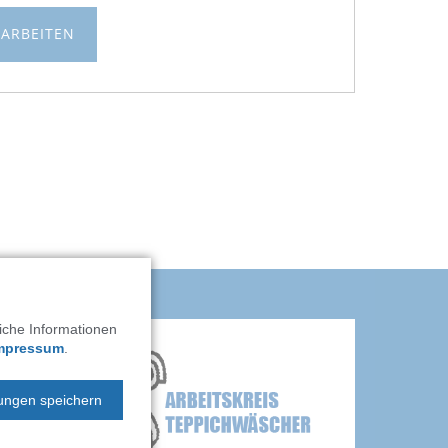
EARBEITEN
liche Informationen
mpressum
.
lungen speichern