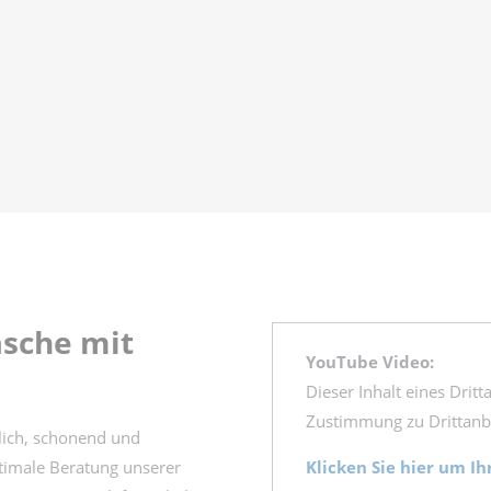
äsche mit
YouTube Video:
Dieser Inhalt eines Drit
Zustimmung zu Drittanbie
lich, schonend und
ptimale Beratung unserer
Klicken Sie hier um Ih