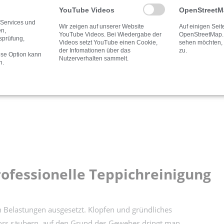
YouTube Videos
OpenStreet
 Services und
Wir zeigen auf unserer Website
Auf einigen Sei
en,
YouTube Videos. Bei Wiedergabe der
OpenStreetMap.
tsprüfung,
Videos setzt YouTube einen Cookie,
sehen möchten, s
der Infomationen über das
zu.
ese Option kann
Nutzerverhalten sammelt.
n.
rofessionelle Teppichreinigung
en Belastungen ausgesetzt. Klopfen und gründliches
lors säubern, auf den Grund des Gewebes dringt man