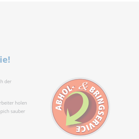
ie!
ch der
rbeiter holen
ppich sauber