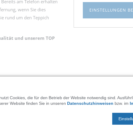
 Bereits am Telefon erhalten
tfernung, wenn Sie dies
EINSTELLUNGEN B
Sie rund um den Teppich
ualität und unserem TOP
utzt Cookies, die für den Betrieb der Website notwendig sind. Ausführ
serer Website finden Sie in unseren
Datenschutzhinweisen
bzw. im
I
ein Meisterbetrieb
Einstel
eiter Generation von
eführt wird.