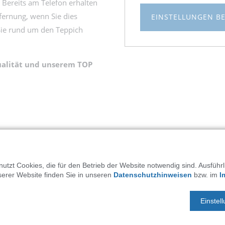
 Bereits am Telefon erhalten
tfernung, wenn Sie dies
EINSTELLUNGEN B
Sie rund um den Teppich
ualität und unserem TOP
utzt Cookies, die für den Betrieb der Website notwendig sind. Ausführ
serer Website finden Sie in unseren
Datenschutzhinweisen
bzw. im
I
ein Meisterbetrieb
Einstel
eiter Generation von
eführt wird.