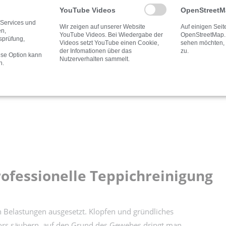
YouTube Videos
OpenStreet
 Services und
Wir zeigen auf unserer Website
Auf einigen Sei
en,
YouTube Videos. Bei Wiedergabe der
OpenStreetMap.
tsprüfung,
Videos setzt YouTube einen Cookie,
sehen möchten, s
der Infomationen über das
zu.
ese Option kann
Nutzerverhalten sammelt.
n.
rofessionelle Teppichreinigung
en Belastungen ausgesetzt. Klopfen und gründliches
lors säubern, auf den Grund des Gewebes dringt man