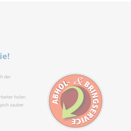
ie!
ch der
rbeiter holen
ppich sauber