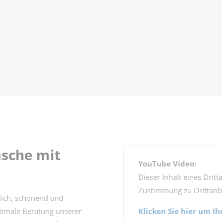
äsche mit
YouTube Video:
Dieser Inhalt eines Drit
Zustimmung zu Drittanbie
lich, schonend und
ptimale Beratung unserer
Klicken Sie hier um Ih