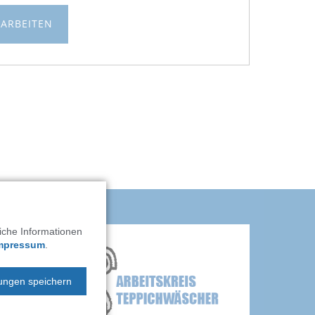
EARBEITEN
liche Informationen
mpressum
.
lungen speichern