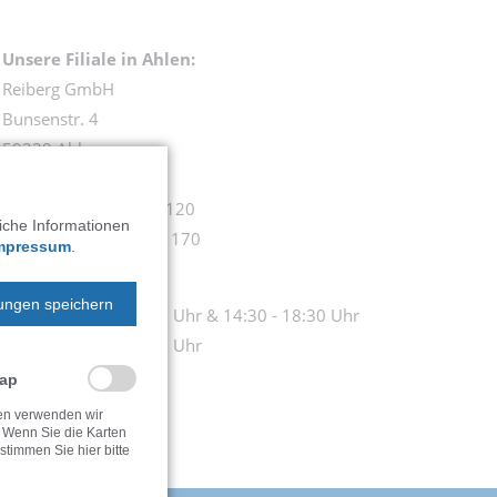
Unsere Filiale
in Ahlen:
Reiberg GmbH
Bunsenstr. 4
59229 Ahlen
Telefon: 0 23 82 - 74 120
liche Informationen
Info-Tel.: 0 52 42 - 43 170
mpressum
.
Öffnungszeiten:
lungen speichern
Mo. - Fr.: 9:00 - 12:30 Uhr & 14:30 - 18:30 Uhr
Samstag: 9:00 - 14:00 Uhr
Map
ten verwenden wir
 Wenn Sie die Karten
timmen Sie hier bitte