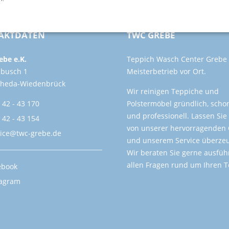
AKTDATEN
TWC GREBE
be e.K.
Teppich Wasch Center Grebe -
lbusch 1
Meisterbetrieb vor Ort.
Rheda-Wiedenbrück
Wir reinigen Teppiche und
 42 - 43 170
Polstermöbel gründlich, sch
und professionell. Lassen Sie
 42 - 43 154
von unserer hervorragenden 
vice@twc-grebe.de
und unserem Service überze
Wir beraten Sie gerne ausführ
allen Fragen rund um Ihren T
ebook
tagram