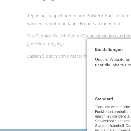
Teppiche, Teppichböden und Polstermöbel sollten r
werden, damit man lange Freude an ihnen hat.
Das Teppich-Wasch-Center Grebe ist ein Meisterbetr
gute Beratung legt.
Einstellungen
Lassen Sie sich von unserer hervorragenden Qualit
Unsere Website ben
über die Inhalte un
Standard
Tools, die wesentliche
Funktionen ermöglich
einschließlich Identitä
Servicekontinuität und
Standortsicherheit. Di
nicht abgelehnt werde