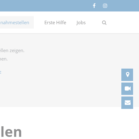
nahmestellen
Erste Hilfe
Jobs
llen zeigen.
men.
:
An
Vi
Ko
hlen