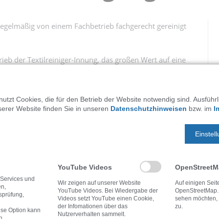
egelmäßig von einem Fachbetrieb fachgerecht gereinigt
ieb der Textilreiniger-Innung, das großen Wert auf eine
ät und unserem Service überzeugen.
utzt Cookies, die für den Betrieb der Website notwendig sind. Ausführ
serer Website finden Sie in unseren
Datenschutzhinweisen
bzw. im
I
Einstel
YouTube Videos
OpenStreet
 Services und
Wir zeigen auf unserer Website
Auf einigen Sei
en,
YouTube Videos. Bei Wiedergabe der
OpenStreetMap.
tsprüfung,
Videos setzt YouTube einen Cookie,
sehen möchten, s
der Infomationen über das
zu.
ese Option kann
Nutzerverhalten sammelt.
n.