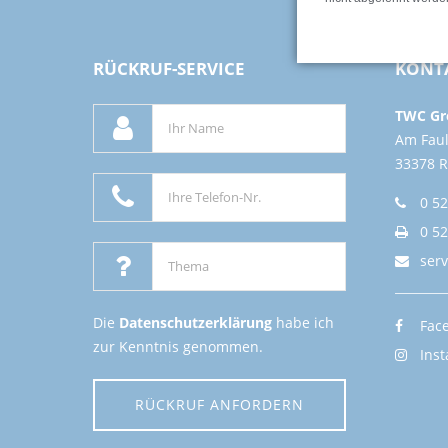
RÜCKRUF-SERVICE
KONT
TWC Gre
Am Fau
33378 
0 52
0 52
ser
Die
Datenschutzerklärung
habe ich
Fac
zur Kenntnis genommen.
Ins
RÜCKRUF ANFORDERN