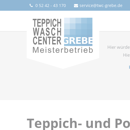
0 52 42 - 43 170
service@twc-grebe.de
Hier würden
Hie
Teppich- und Po