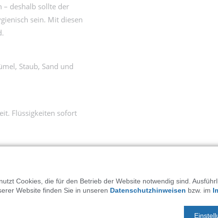
 – deshalb sollte der
ienisch sein. Mit diesen
d.
ümel, Staub, Sand und
it. Flüssigkeiten sofort
e Unterlagen. Sie verhindern
utzt Cookies, die für den Betrieb der Website notwendig sind. Ausführ
serer Website finden Sie in unseren
Datenschutzhinweisen
bzw. im
I
n. Regelmäßiges Lüften und
Einstel