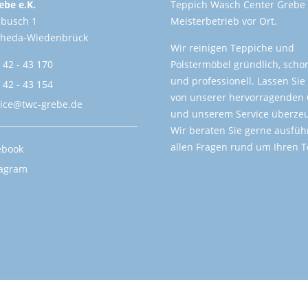
be e.K.
Teppich Wasch Center Grebe -
lbusch 1
Meisterbetrieb vor Ort.
Rheda-Wiedenbrück
Wir reinigen Teppiche und
 42 - 43 170
Polstermöbel gründlich, sch
und professionell. Lassen Sie
 42 - 43 154
von unserer hervorragenden 
vice@twc-grebe.de
und unserem Service überze
Wir beraten Sie gerne ausführ
allen Fragen rund um Ihren T
ebook
tagram