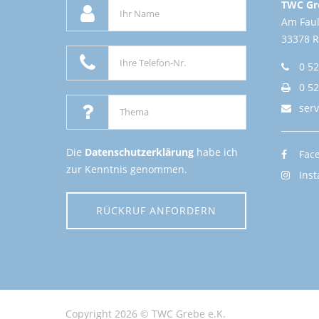
TWC Gre
Am Fau
33378 
0 52
0 52
ser
Die
Datenschutzerklärung
habe ich
Fac
zur Kenntnis genommen.
Ins
RÜCKRUF ANFORDERN
Copyright 2026 © TWC Grebe e.K.