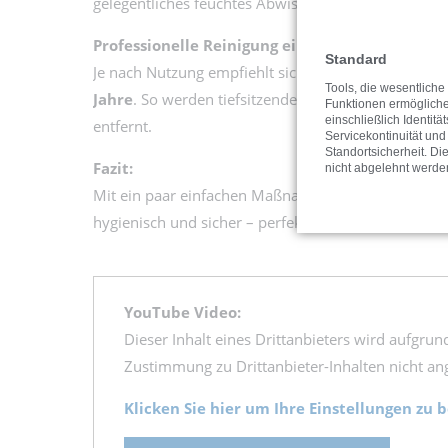
gelegentliches feuchtes Abwischen (je nach Material
Professionelle Reinigung einplanen
Standard
Je nach Nutzung empfiehlt sich eine
fachgerechte 
Tools, die wesentliche
Jahre
. So werden tiefsitzender Schmutz, Bakterien 
Funktionen ermöglich
einschließlich Identitä
entfernt.
Servicekontinuität und
Standortsicherheit. Di
Fazit:
nicht abgelehnt werde
Mit ein paar einfachen Maßnahmen bleibt der Tepp
hygienisch und sicher – perfekt für gesundes Spiel
YouTube Video:
Dieser Inhalt eines Drittanbieters wird aufgrun
Zustimmung zu Drittanbieter-Inhalten nicht ang
Klicken Sie hier um Ihre Einstellungen zu 