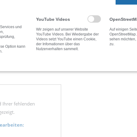
) sorgen für Frische.
YouTube Videos
OpenStreet
Teppichwäsche alle 2–3
 Services und
und Allergene vollständig
Wir zeigen auf unserer Website
Auf einigen Sei
en,
YouTube Videos. Bei Wiedergabe der
OpenStreetMap.
tsprüfung,
Videos setzt YouTube einen Cookie,
sehen möchten, s
der Infomationen über das
zu.
ese Option kann
Nutzerverhalten sammelt.
n.
ich im Kinderzimmer sauber,
en und Wohlfühlen.
d Ihrer fehlenden
ezeigt.
bearbeiten: