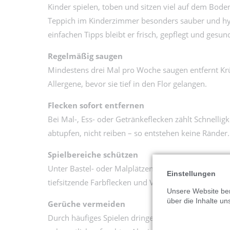
Kinder spielen, toben und sitzen viel auf dem Boden
Teppich im Kinderzimmer besonders sauber und hyg
einfachen Tipps bleibt er frisch, gepflegt und gesun
Regelmäßig saugen
Mindestens drei Mal pro Woche saugen entfernt Kr
Allergene, bevor sie tief in den Flor gelangen.
Flecken sofort entfernen
Bei Mal-, Ess- oder Getränkeflecken zählt Schnelligke
abtupfen, nicht reiben – so entstehen keine Ränder.
Spielbereiche schützen
Unter Bastel- oder Malplätzen eignen sich waschbar
Einstellungen
tiefsitzende Farbflecken und Verschmutzungen.
Unsere Website ben
über die Inhalte un
Gerüche vermeiden
Durch häufiges Spielen dringen schnell Gerüche ei