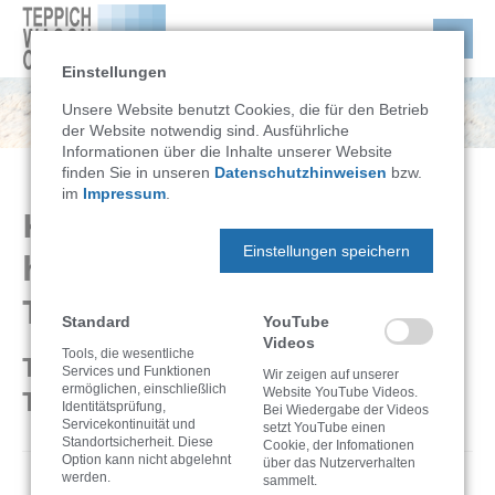
Einstellungen
Unsere Website benutzt Cookies, die für den Betrieb
der Website notwendig sind. Ausführliche
Informationen über die Inhalte unserer Website
finden Sie in unseren
Datenschutzhinweisen
bzw.
im
Impressum
.
Kinderzimmerteppiche
Einstellungen speichern
hygienisch sauber halten:
Tipps für Eltern
Standard
YouTube
Videos
Tools, die wesentliche
Teppichreinigung ist nicht gleich
Services und Funktionen
Wir zeigen auf unserer
ermöglichen, einschließlich
Teppichreinigung
Website YouTube Videos.
Identitätsprüfung,
Bei Wiedergabe der Videos
Servicekontinuität und
setzt YouTube einen
Standortsicherheit. Diese
Cookie, der Infomationen
Option kann nicht abgelehnt
über das Nutzerverhalten
werden.
sammelt.