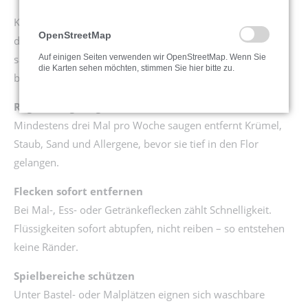
Kinder spielen, toben und sitzen viel auf dem Boden –
OpenStreetMap
deshalb sollte der Teppich im Kinderzimmer besonders
sauber und hygienisch sein. Mit diesen einfachen Tipps
Auf einigen Seiten verwenden wir OpenStreetMap. Wenn Sie
die Karten sehen möchten, stimmen Sie hier bitte zu.
bleibt er frisch, gepflegt und gesund.
Regelmäßig saugen
Mindestens drei Mal pro Woche saugen entfernt Krümel,
Staub, Sand und Allergene, bevor sie tief in den Flor
gelangen.
Flecken sofort entfernen
Bei Mal-, Ess- oder Getränkeflecken zählt Schnelligkeit.
Flüssigkeiten sofort abtupfen, nicht reiben – so entstehen
keine Ränder.
Spielbereiche schützen
Unter Bastel- oder Malplätzen eignen sich waschbare