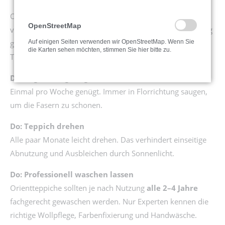
Orientteppiche sind wertvolle Handwerkskunst und oft
OpenStreetMap
viele Jahrzehnte haltbar – vorausgesetzt, sie werden richtig
gepflegt. Mit diesen einfachen Do’s & Don’ts bleibt Ihr
Auf einigen Seiten verwenden wir OpenStreetMap. Wenn Sie
die Karten sehen möchten, stimmen Sie hier bitte zu.
Teppich lange schön und farbintensiv.
Do: Regelmäßig saugen
Einmal pro Woche genügt. Immer in Florrichtung saugen,
um die Fasern zu schonen.
Do: Teppich drehen
Alle paar Monate leicht drehen. Das verhindert einseitige
Abnutzung und Ausbleichen durch Sonnenlicht.
Do: Professionell waschen lassen
Orientteppiche sollten je nach Nutzung
alle 2–4 Jahre
fachgerecht gewaschen werden. Nur Experten kennen die
richtige Wollpflege, Farbenfixierung und Handwäsche.