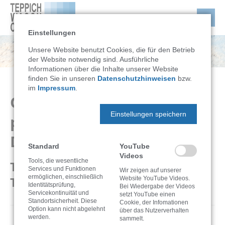
Einstellungen
Unsere Website benutzt Cookies, die für den Betrieb
der Website notwendig sind. Ausführliche
Informationen über die Inhalte unserer Website
finden Sie in unseren
Datenschutzhinweisen
bzw.
im
Impressum
.
Orientteppiche richtig
Einstellungen speichern
pflegen: Die wichtigsten
Do’s & Don’ts
Standard
YouTube
Videos
Tools, die wesentliche
Teppichreinigung ist nicht gleich
Services und Funktionen
Wir zeigen auf unserer
ermöglichen, einschließlich
Teppichreinigung
Website YouTube Videos.
Identitätsprüfung,
Bei Wiedergabe der Videos
Servicekontinuität und
setzt YouTube einen
Standortsicherheit. Diese
Cookie, der Infomationen
Option kann nicht abgelehnt
über das Nutzerverhalten
werden.
sammelt.